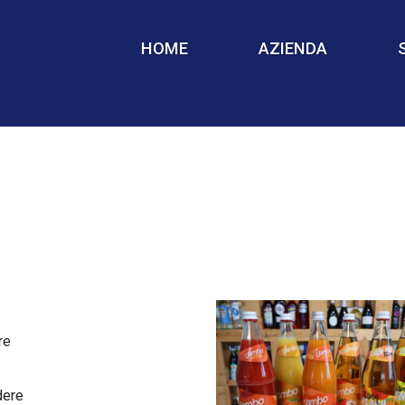
HOME
AZIENDA
re
dere