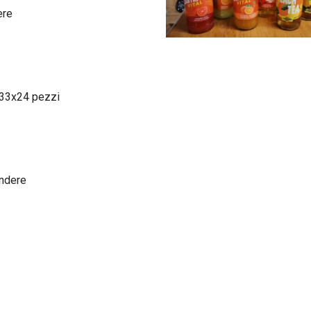
ere
 33x24 pezzi
endere